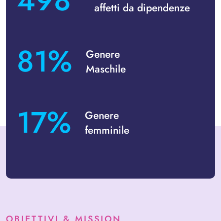
512
affetti da dipendenze
83
%
Genere
Maschile
17
%
Genere
femminile
OBIETTIVI & MISSION