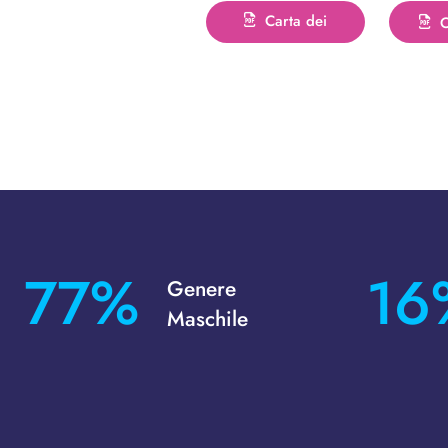
Carta dei
O
servizi
83
%
17
Genere
Maschile