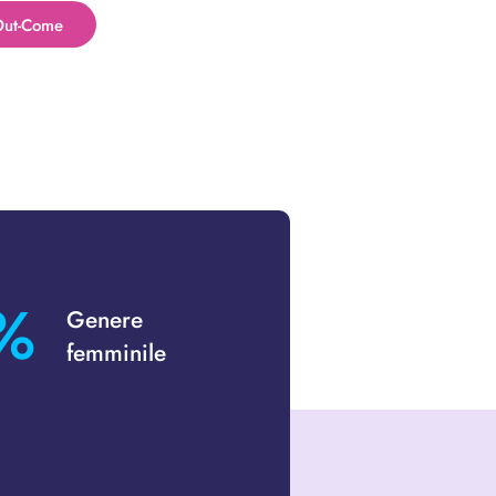
ut-Come
%
Genere
femminile