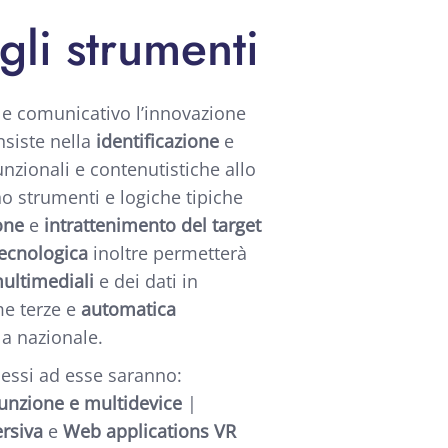
 gli strumenti
o e comunicativo l’innovazione
nsiste nella
identificazione
e
zionali e contenutistiche allo
no strumenti e logiche tipiche
one
e
intrattenimento del target
ecnologica
inoltre permetterà
multimediali
e dei dati in
me terze e
automatica
a nazionale.
nnessi ad esse saranno:
funzione e multidevice
|
rsiva
e
Web applications VR