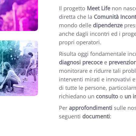
Il progetto
Meet Life
non nasce
diretta che la
Comunità Incon
mondo delle
dipendenze
press
anche dagli incontri ed i proge
propri operatori.
Risulta oggi fondamentale in
diagnosi precoce
e
prevenzio
monitorare e ridurre tali pro
interventi mirati e innovativi 
di tutte le persone, particola
richiedano un
consulto
o
un i
Per
approfondimenti
sulle nos
seguenti
documenti
: