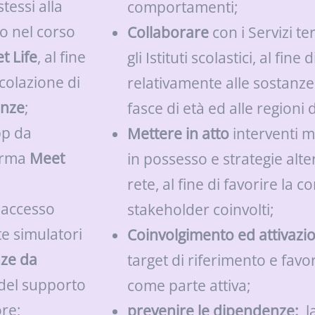
tessi alla
comportamenti;
o nel corso
Collaborare
con i Servizi ter
t Life
, al fine
gli Istituti scolastici, al fine 
rcolazione di
relativamente alle sostanze 
enze
;
fasce di età ed alle regioni
pp da
Mettere in atto
interventi m
forma
Meet
in possesso e strategie alte
rete, al fine di favorire la c
 accesso
stakeholder coinvolti;
te simulatori
Coinvolgimento ed attivazi
ze da
target di riferimento e favo
del supporto
come parte attiva;
ore;
prevenire le dipendenze:
l